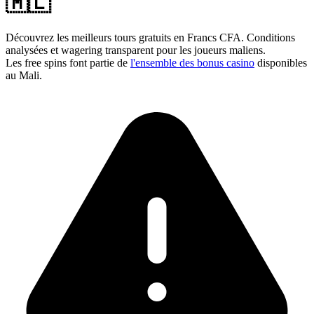
🇲🇱
Découvrez les meilleurs tours gratuits en Francs CFA. Conditions
analysées et wagering transparent pour les joueurs maliens.
Les free spins font partie de
l'ensemble des bonus casino
disponibles
au Mali.