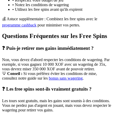
• Respectez votre budget de jeu
• Notez les conditions de wagering
• Utilisez les free spins avant qu'ils expirent
💰 Astuce supplémentaire : Combinez les free spins avec le
programme cashback
pour minimiser vos pertes.
Questions Fréquentes sur les Free Spins
❓ Puis-je retirer mes gains immédiatement ?
Non, vous devez d'abord respecter les conditions de wagering. Par
exemple, si vous gagnez 10 000 XOF avec un wagering de 35x,
vous devrez miser 350 000 XOF avant de pouvoir retirer.
💡
Conseil :
Si vous préférez éviter les conditions de mise,
consultez notre guide sur les
bonus sans wagering
.
❓ Les free spins sont-ils vraiment gratuits ?
Les tours sont gratuits, mais les gains sont soumis à des conditions.
Vous ne perdez pas d'argent en jouant, mais vous devez respecter le
wagering pour retirer vos gains.