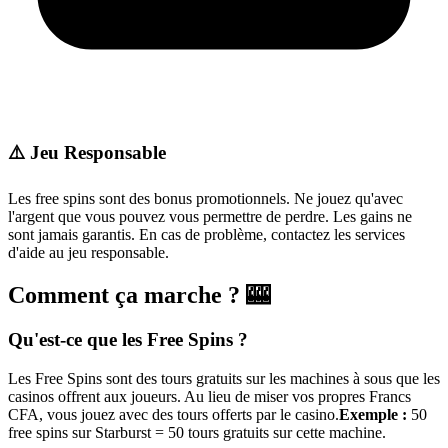
⚠️ Jeu Responsable
Les free spins sont des bonus promotionnels. Ne jouez qu'avec
l'argent que vous pouvez vous permettre de perdre. Les gains ne
sont jamais garantis. En cas de problème, contactez les services
d'aide au jeu responsable.
Comment ça marche ? 🎰
Qu'est-ce que les Free Spins ?
Les Free Spins sont des tours gratuits sur les machines à sous que les
casinos offrent aux joueurs. Au lieu de miser vos propres Francs
CFA, vous jouez avec des tours offerts par le casino.
Exemple :
50
free spins sur Starburst = 50 tours gratuits sur cette machine.