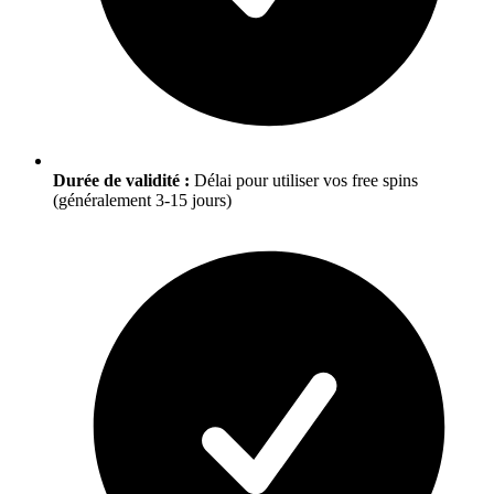
Durée de validité :
Délai pour utiliser vos free spins
(généralement 3-15 jours)