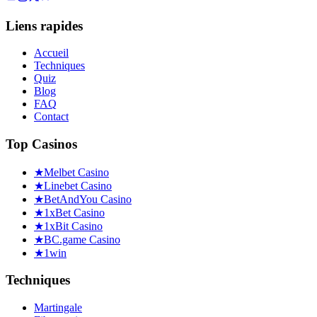
Liens rapides
Accueil
Techniques
Quiz
Blog
FAQ
Contact
Top Casinos
★
Melbet Casino
★
Linebet Casino
★
BetAndYou Casino
★
1xBet Casino
★
1xBit Casino
★
BC.game Casino
★
1win
Techniques
Martingale