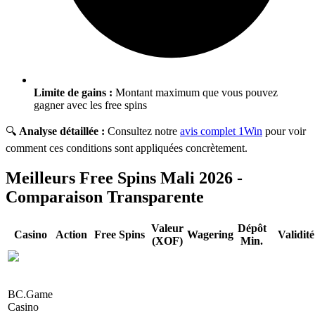
Limite de gains :
Montant maximum que vous pouvez
gagner avec les free spins
🔍
Analyse détaillée :
Consultez notre
avis complet 1Win
pour voir
comment ces conditions sont appliquées concrètement.
Meilleurs Free Spins Mali 2026 -
Comparaison Transparente
Valeur
Dépôt
Casino
Action
Free Spins
Wagering
Validité
(XOF)
Min.
BC.Game
Casino