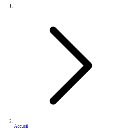
Accueil