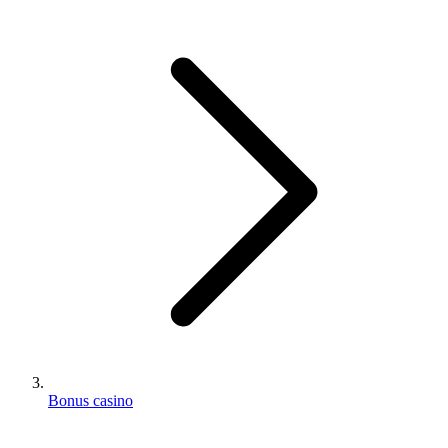
Bonus casino