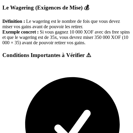
Le Wagering (Exigences de Mise) 💰
Définition :
Le wagering est le nombre de fois que vous devez
miser vos gains avant de pouvoir les retirer.
Exemple concret :
Si vous gagnez 10 000 XOF avec des free spins
et que le wagering est de 35x, vous devrez miser 350 000 XOF (10
000 × 35) avant de pouvoir retirer vos gains.
Conditions Importantes à Vérifier ⚠️