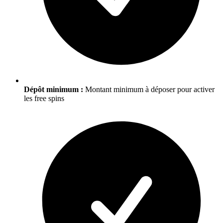
Dépôt minimum :
Montant minimum à déposer pour activer
les free spins