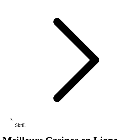
Skrill