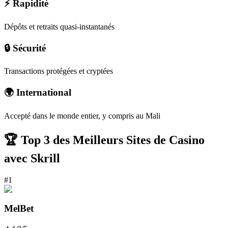
⚡ Rapidité
Dépôts et retraits quasi-instantanés
🔒 Sécurité
Transactions protégées et cryptées
🌍 International
Accepté dans le monde entier, y compris au Mali
🏆 Top 3 des Meilleurs Sites de Casino
avec Skrill
#
1
MelBet