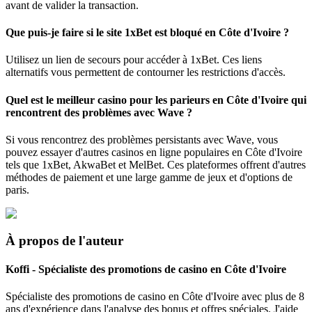
avant de valider la transaction.
Que puis-je faire si le site 1xBet est bloqué en Côte d'Ivoire ?
Utilisez un lien de secours pour accéder à 1xBet. Ces liens
alternatifs vous permettent de contourner les restrictions d'accès.
Quel est le meilleur casino pour les parieurs en Côte d'Ivoire qui
rencontrent des problèmes avec Wave ?
Si vous rencontrez des problèmes persistants avec Wave, vous
pouvez essayer d'autres casinos en ligne populaires en Côte d'Ivoire
tels que 1xBet, AkwaBet et MelBet. Ces plateformes offrent d'autres
méthodes de paiement et une large gamme de jeux et d'options de
paris.
À propos de l'auteur
Koffi
-
Spécialiste des promotions de casino en Côte d'Ivoire
Spécialiste des promotions de casino en Côte d'Ivoire avec plus de 8
ans d'expérience dans l'analyse des bonus et offres spéciales. J'aide