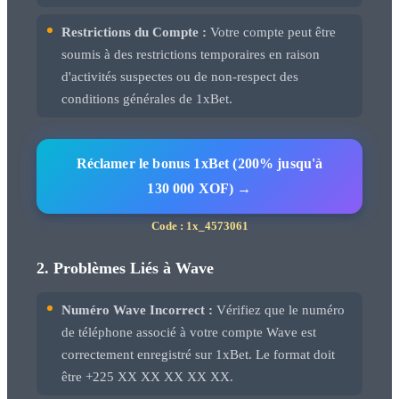
Restrictions du Compte :
Votre compte peut être
soumis à des restrictions temporaires en raison
d'activités suspectes ou de non-respect des
conditions générales de 1xBet.
Réclamer le bonus 1xBet (200% jusqu'à
130 000 XOF) →
Code : 1x_4573061
2. Problèmes Liés à Wave
Numéro Wave Incorrect :
Vérifiez que le numéro
de téléphone associé à votre compte Wave est
correctement enregistré sur 1xBet. Le format doit
être +225 XX XX XX XX XX.