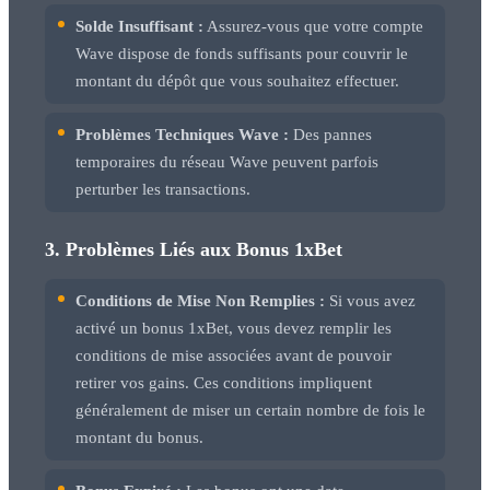
Solde Insuffisant :
Assurez-vous que votre compte
Wave dispose de fonds suffisants pour couvrir le
montant du dépôt que vous souhaitez effectuer.
Problèmes Techniques Wave :
Des pannes
temporaires du réseau Wave peuvent parfois
perturber les transactions.
3. Problèmes Liés aux Bonus 1xBet
Conditions de Mise Non Remplies :
Si vous avez
activé un bonus 1xBet, vous devez remplir les
conditions de mise associées avant de pouvoir
retirer vos gains. Ces conditions impliquent
généralement de miser un certain nombre de fois le
montant du bonus.