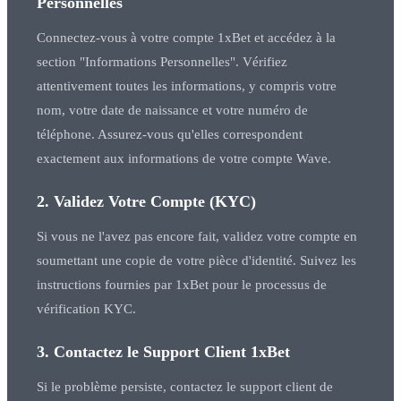
Personnelles
Connectez-vous à votre compte 1xBet et accédez à la
section "Informations Personnelles". Vérifiez
attentivement toutes les informations, y compris votre
nom, votre date de naissance et votre numéro de
téléphone. Assurez-vous qu'elles correspondent
exactement aux informations de votre compte Wave.
2. Validez Votre Compte (KYC)
Si vous ne l'avez pas encore fait, validez votre compte en
soumettant une copie de votre pièce d'identité. Suivez les
instructions fournies par 1xBet pour le processus de
vérification KYC.
3. Contactez le Support Client 1xBet
Si le problème persiste, contactez le support client de