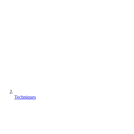
Techniques