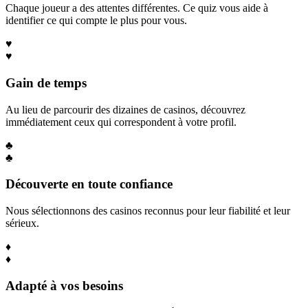
Chaque joueur a des attentes différentes. Ce quiz vous aide à
identifier ce qui compte le plus pour vous.
♥️
♥️
Gain de temps
Au lieu de parcourir des dizaines de casinos, découvrez
immédiatement ceux qui correspondent à votre profil.
♣️
♣️
Découverte en toute confiance
Nous sélectionnons des casinos reconnus pour leur fiabilité et leur
sérieux.
♦️
♦️
Adapté à vos besoins