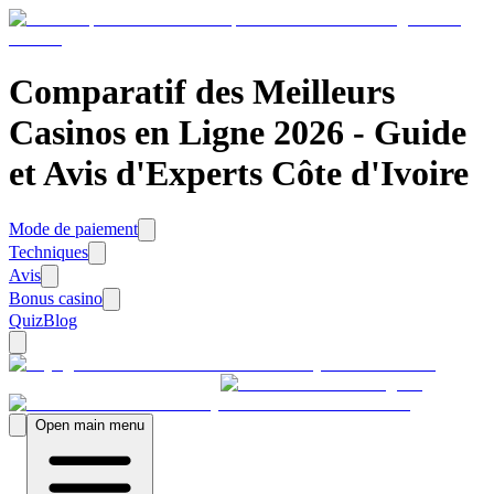
Comparatif des Meilleurs
Casinos en Ligne 2026 - Guide
et Avis d'Experts Côte d'Ivoire
Mode de paiement
Techniques
Avis
Bonus casino
Quiz
Blog
Open main menu