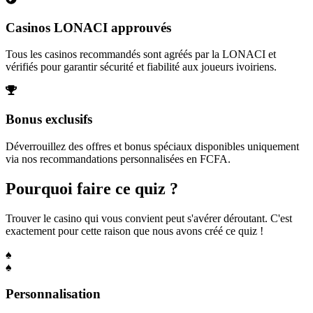
Casinos LONACI approuvés
Tous les casinos recommandés sont agréés par la LONACI et
vérifiés pour garantir sécurité et fiabilité aux joueurs ivoiriens.
Bonus exclusifs
Déverrouillez des offres et bonus spéciaux disponibles uniquement
via nos recommandations personnalisées en FCFA.
Pourquoi faire ce quiz ?
Trouver le casino qui vous convient peut s'avérer déroutant. C'est
exactement pour cette raison que nous avons créé ce quiz !
♠️
♠️
Personnalisation