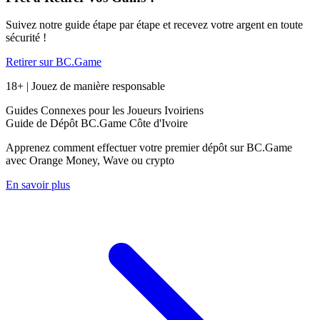
Suivez notre guide étape par étape et recevez votre argent en toute
sécurité !
Retirer sur BC.Game
18+ | Jouez de manière responsable
Guides Connexes pour les Joueurs Ivoiriens
Guide de Dépôt BC.Game Côte d'Ivoire
Apprenez comment effectuer votre premier dépôt sur BC.Game
avec Orange Money, Wave ou crypto
En savoir plus