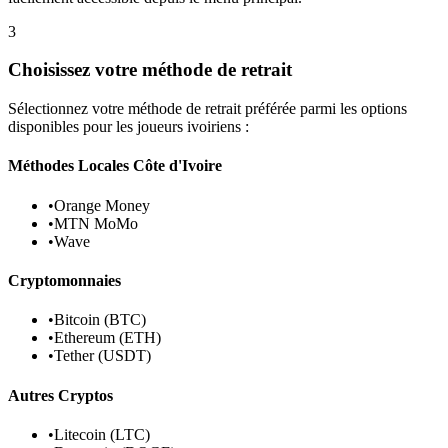
3
Choisissez votre méthode de retrait
Sélectionnez votre méthode de retrait préférée parmi les options
disponibles pour les joueurs ivoiriens :
Méthodes Locales Côte d'Ivoire
•
Orange Money
•
MTN MoMo
•
Wave
Cryptomonnaies
•
Bitcoin (BTC)
•
Ethereum (ETH)
•
Tether (USDT)
Autres Cryptos
•
Litecoin (LTC)