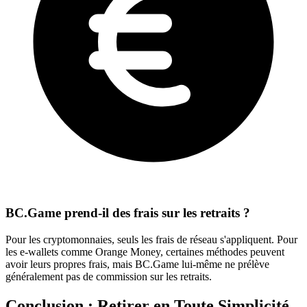
BC.Game prend-il des frais sur les retraits ?
Pour les cryptomonnaies, seuls les frais de réseau s'appliquent. Pour
les e-wallets comme Orange Money, certaines méthodes peuvent
avoir leurs propres frais, mais BC.Game lui-même ne prélève
généralement pas de commission sur les retraits.
Conclusion : Retirer en Toute Simplicité