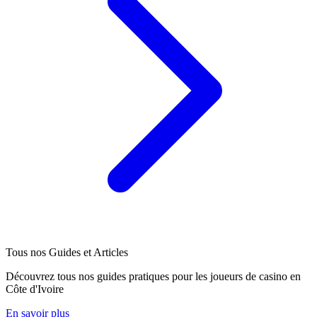
Tous nos Guides et Articles
Découvrez tous nos guides pratiques pour les joueurs de casino en
Côte d'Ivoire
En savoir plus