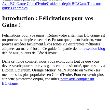
Avis BC.Game Côte d'Ivoire
Guide de dépôt BC.Game
Tous nos
guides et articles
Introduction : Félicitations pour vos
Gains !
Félicitations pour vos gains ! Retirer votre argent sur BC.Game est
un processus simple et sécurisé. En tant que joueur ivoirien, vous
pouvez accéder facilement à vos fonds via différentes méthodes
adaptées au marché local. Ce guide fait partie de
notre section blog
dédiée aux joueurs de Côte d'Ivoire.
Dans ce guide complet, nous vous expliquons tout ce que vous
devez savoir pour retirer vos gains en toute sécurité, que ce soit via
Bitcoin, Ethereum, Orange Money, MTN MoMo ou Wave - les
méthodes les plus populaires en Côte d'Ivoire. Pour en savoir plus
sur cette plateforme crypto, consultez
notre avis complet sur
BC.Game
.