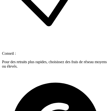
Conseil :
Pour des retraits plus rapides, choisissez des frais de réseau moyens
ou élevés.