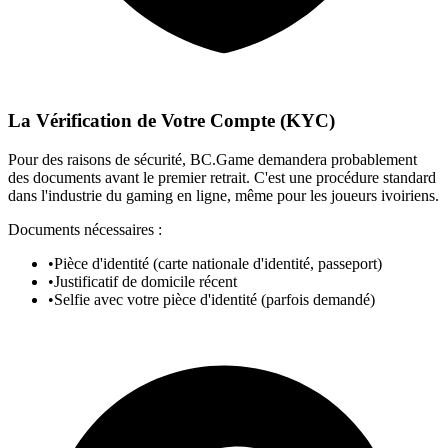
La Vérification de Votre Compte (KYC)
Pour des raisons de sécurité, BC.Game demandera probablement
des documents avant le premier retrait. C'est une procédure standard
dans l'industrie du gaming en ligne, même pour les joueurs ivoiriens.
Documents nécessaires :
•
Pièce d'identité (carte nationale d'identité, passeport)
•
Justificatif de domicile récent
•
Selfie avec votre pièce d'identité (parfois demandé)