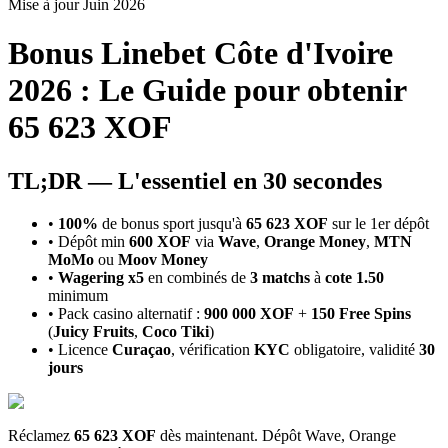
Mise à jour Juin 2026
Bonus Linebet Côte d'Ivoire
2026 : Le Guide pour obtenir
65 623 XOF
TL;DR — L'essentiel en 30 secondes
•
100%
de bonus sport jusqu'à
65 623 XOF
sur le 1er dépôt
• Dépôt min
600 XOF
via
Wave
,
Orange Money
,
MTN
MoMo
ou
Moov Money
•
Wagering x5
en combinés de
3 matchs
à
cote 1.50
minimum
• Pack casino alternatif :
900 000 XOF
+
150 Free Spins
(
Juicy Fruits
,
Coco Tiki
)
• Licence
Curaçao
, vérification
KYC
obligatoire, validité
30
jours
Réclamez
65 623 XOF
dès maintenant. Dépôt Wave, Orange