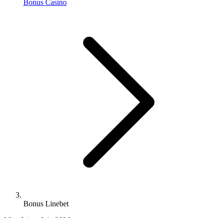
Bonus Casino
Bonus Linebet