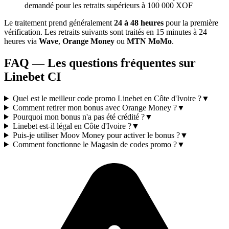
demandé pour les retraits supérieurs à 100 000 XOF
Le traitement prend généralement
24 à 48 heures
pour la première
vérification. Les retraits suivants sont traités en 15 minutes à 24
heures via
Wave
,
Orange Money
ou
MTN MoMo
.
FAQ — Les questions fréquentes sur
Linebet CI
Quel est le meilleur code promo Linebet en Côte d'Ivoire ?
▼
Comment retirer mon bonus avec Orange Money ?
▼
Pourquoi mon bonus n'a pas été crédité ?
▼
Linebet est-il légal en Côte d'Ivoire ?
▼
Puis-je utiliser Moov Money pour activer le bonus ?
▼
Comment fonctionne le Magasin de codes promo ?
▼