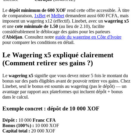
Le
dépôt minimum de 600 XOF
rend cette offre accessible. À titre
de comparaison,
1xBet
et
Melbet
demandent aussi 600 FCFA, mais
imposent un wagering x12 (effectif). Linebet, avec un
wagering x5
et une
cote minimale de 1.50
(au lieu de 2.10), facilite
considérablement le déblocage des gains pour les parieurs
d'
Abidjan
. Consultez notre
guide du wagering en Côte d'Ivoire
pour comparer les conditions en détail.
Le Wagering x5 expliqué clairement
(Comment retirer ses gains ?)
Le
wagering x5
signifie que vous devez miser 5 fois le montant du
bonus sur des paris éligibles avant de pouvoir retirer vos gains. Chez
Linebet, seul le bonus est soumis au wagering (pas le dépôt) — un
avantage par rapport aux plateformes qui incluent dépôt + bonus
dans le calcul.
Exemple concret : dépôt de 10 000 XOF
Dépôt :
10 000
Franc CFA
Bonus (100%) :
10 000 XOF
Capital total :
20 000 XOF