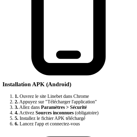
Installation APK (Android)
1.
Ouvrez le site Linebet dans Chrome
2.
Appuyez sur "Télécharger l'application"
3.
Allez dans
Paramètres > Sécurité
4.
Activez
Sources inconnues
(obligatoire)
5.
Installez le fichier APK téléchargé
6.
Lancez l'app et connectez-vous