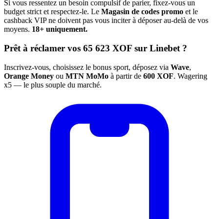
Si vous ressentez un besoin compulsif de parier, fixez-vous un
budget strict et respectez-le. Le
Magasin de codes promo
et le
cashback VIP ne doivent pas vous inciter à déposer au-delà de vos
moyens.
18+ uniquement.
Prêt à réclamer vos 65 623 XOF sur Linebet ?
Inscrivez-vous, choisissez le bonus sport, déposez via
Wave
,
Orange Money
ou
MTN MoMo
à partir de
600 XOF
. Wagering
x5 — le plus souple du marché.