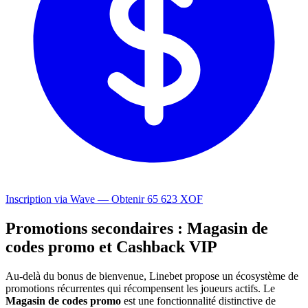
Inscription via Wave — Obtenir 65 623 XOF
Promotions secondaires : Magasin de
codes promo et Cashback VIP
Au-delà du bonus de bienvenue, Linebet propose un écosystème de
promotions récurrentes qui récompensent les joueurs actifs. Le
Magasin de codes promo
est une fonctionnalité distinctive de