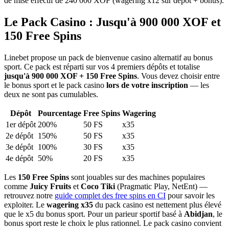
de mise effectif de 240 000 XOF (wagering x12 sur dépôt + bonus).
Le Pack Casino : Jusqu'à 900 000 XOF et
150 Free Spins
Linebet propose un pack de bienvenue casino alternatif au bonus
sport. Ce pack est réparti sur vos 4 premiers dépôts et totalise
jusqu'à 900 000 XOF + 150 Free Spins
. Vous devez choisir entre
le bonus sport et le pack casino
lors de votre inscription
— les
deux ne sont pas cumulables.
Dépôt
Pourcentage
Free Spins
Wagering
1er dépôt
200%
50 FS
x35
2e dépôt
150%
50 FS
x35
3e dépôt
100%
30 FS
x35
4e dépôt
50%
20 FS
x35
Les
150 Free Spins
sont jouables sur des machines populaires
comme
Juicy Fruits
et
Coco Tiki
(Pragmatic Play, NetEnt) —
retrouvez notre
guide complet des free spins en CI
pour savoir les
exploiter. Le
wagering x35
du pack casino est nettement plus élevé
que le x5 du bonus sport. Pour un parieur sportif basé à
Abidjan
, le
bonus sport reste le choix le plus rationnel. Le pack casino convient