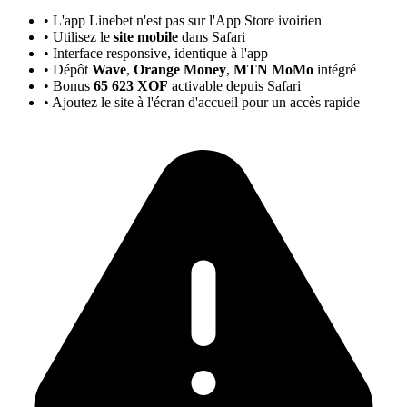
• L'app Linebet n'est pas sur l'App Store ivoirien
• Utilisez le
site mobile
dans Safari
• Interface responsive, identique à l'app
• Dépôt
Wave
,
Orange Money
,
MTN MoMo
intégré
• Bonus
65 623 XOF
activable depuis Safari
• Ajoutez le site à l'écran d'accueil pour un accès rapide