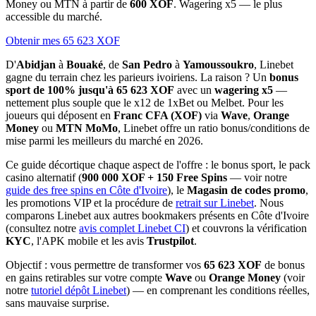
Money ou MTN à partir de
600 XOF
. Wagering x5 — le plus
accessible du marché.
Obtenir mes 65 623 XOF
D'
Abidjan
à
Bouaké
, de
San Pedro
à
Yamoussoukro
, Linebet
gagne du terrain chez les parieurs ivoiriens. La raison ? Un
bonus
sport de 100% jusqu'à 65 623 XOF
avec un
wagering x5
—
nettement plus souple que le x12 de 1xBet ou Melbet. Pour les
joueurs qui déposent en
Franc CFA (XOF)
via
Wave
,
Orange
Money
ou
MTN MoMo
, Linebet offre un ratio bonus/conditions de
mise parmi les meilleurs du marché en 2026.
Ce guide décortique chaque aspect de l'offre : le bonus sport, le pack
casino alternatif (
900 000 XOF + 150 Free Spins
— voir notre
guide des free spins en Côte d'Ivoire
), le
Magasin de codes promo
,
les promotions VIP et la procédure de
retrait sur Linebet
. Nous
comparons Linebet aux autres bookmakers présents en Côte d'Ivoire
(consultez notre
avis complet Linebet CI
) et couvrons la vérification
KYC
, l'APK mobile et les avis
Trustpilot
.
Objectif : vous permettre de transformer vos
65 623 XOF
de bonus
en gains retirables sur votre compte
Wave
ou
Orange Money
(voir
notre
tutoriel dépôt Linebet
) — en comprenant les conditions réelles,
sans mauvaise surprise.