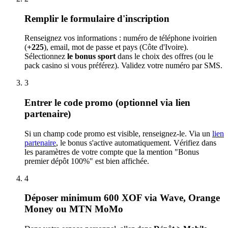
Remplir le formulaire d'inscription
Renseignez vos informations : numéro de téléphone ivoirien
(
+225
), email, mot de passe et pays (Côte d'Ivoire).
Sélectionnez
le bonus sport
dans le choix des offres (ou le
pack casino si vous préférez). Validez votre numéro par SMS.
3
Entrer le code promo (optionnel via lien
partenaire)
Si un champ code promo est visible, renseignez-le. Via un
lien
partenaire
, le bonus s'active automatiquement. Vérifiez dans
les paramètres de votre compte que la mention "Bonus
premier dépôt 100%" est bien affichée.
4
Déposer minimum 600 XOF via Wave, Orange
Money ou MTN MoMo