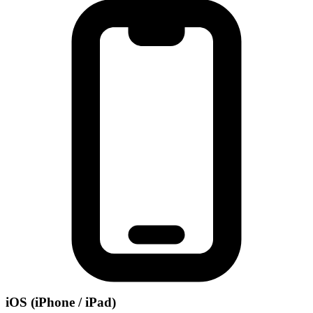
iOS (iPhone / iPad)