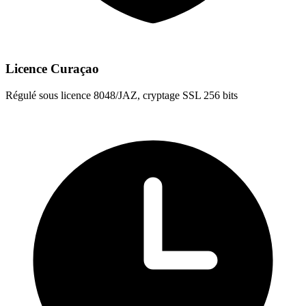
Licence Curaçao
Régulé sous licence 8048/JAZ, cryptage SSL 256 bits