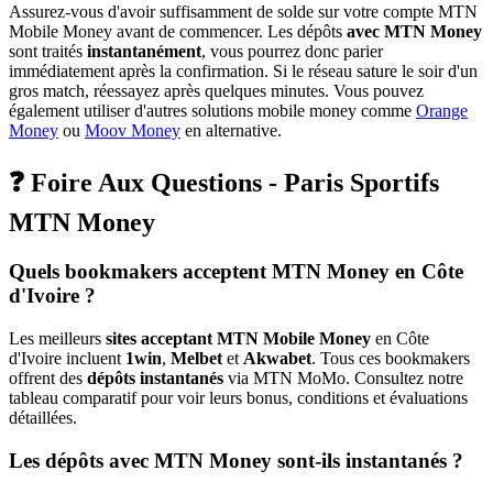
Assurez-vous d'avoir suffisamment de solde sur votre compte MTN
Mobile Money avant de commencer. Les dépôts
avec MTN Money
sont traités
instantanément
, vous pourrez donc parier
immédiatement après la confirmation. Si le réseau sature le soir d'un
gros match, réessayez après quelques minutes. Vous pouvez
également utiliser d'autres solutions mobile money comme
Orange
Money
ou
Moov Money
en alternative.
❓ Foire Aux Questions - Paris Sportifs
MTN Money
Quels bookmakers acceptent MTN Money en Côte
d'Ivoire ?
Les meilleurs
sites acceptant MTN Mobile Money
en Côte
d'Ivoire incluent
1win
,
Melbet
et
Akwabet
. Tous ces bookmakers
offrent des
dépôts instantanés
via MTN MoMo. Consultez notre
tableau comparatif pour voir leurs bonus, conditions et évaluations
détaillées.
Les dépôts avec MTN Money sont-ils instantanés ?