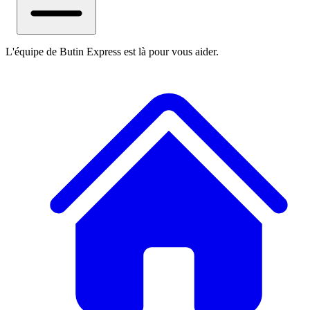
L'équipe de Butin Express est là pour vous aider.