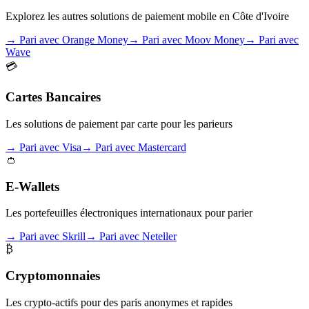
Explorez les autres solutions de paiement mobile en Côte d'Ivoire
→ Pari avec Orange Money
→ Pari avec Moov Money
→ Pari avec
Wave
💳
Cartes Bancaires
Les solutions de paiement par carte pour les parieurs
→ Pari avec Visa
→ Pari avec Mastercard
👛
E-Wallets
Les portefeuilles électroniques internationaux pour parier
→ Pari avec Skrill
→ Pari avec Neteller
₿
Cryptomonnaies
Les crypto-actifs pour des paris anonymes et rapides